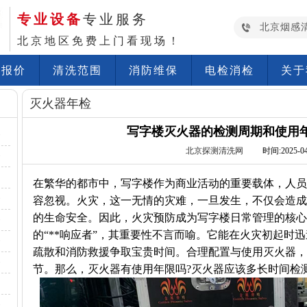
专业设备
专业服务
北京烟感
北京地区免费上门看现场！
洗报价
清洗范围
消防维保
电检消检
关于
灭火器年检
写字楼灭火器的检测周期和使用
·
北京探测清洗网
时间:2025-04-
·
在繁华的都市中，写字楼作为商业活动的重要载体，人员
·
容忽视。火灾，这一无情的灾难，一旦发生，不仅会造成
的生命安全。因此，火灾预防成为写字楼日常管理的核心
·
的“**响应者”，其重要性不言而喻。它能在火灾初起时
·
疏散和消防救援争取宝贵时间。合理配置与使用灭火器，
·
节。那么，灭火器有使用年限吗?灭火器应该多长时间检测
·