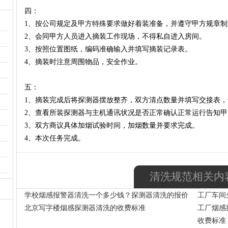
四：
·
1、按公司规定及甲方特殊要求做好着装准备，并遵守甲方规章制
2、会同甲方人员进入摘装工作现场，不得私自进入房间。
3、按照位置图纸，编码准确输入并填写摘装记录表。
·
4、摘装时注意周围物品，安全作业。
五：
1、摘装完成后将探测器摆放整齐，双方清点数量并填写交接表
2、查看所装探测器与主机通讯状况是否正常确认正常运行告知
·
3、双方商议具体加烟试验时间，加烟数量并要求完成。
4、本次任务完成。
清洗规范相关内
学校烟感报警器清洗一个多少钱？探测器清洗的报价
工厂车间
北京写字楼烟感探测器清洗的收费标准
工厂烟感
收费标准