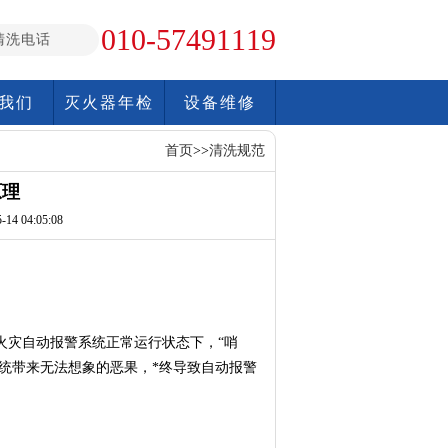
010-57491119
清洗电话
我们
灭火器年检
设备维修
首页
>>
清洗规范
原理
14 04:05:08
灾自动报警系统正常运行状态下，“哨
统带来无法想象的恶果，*终导致自动报警