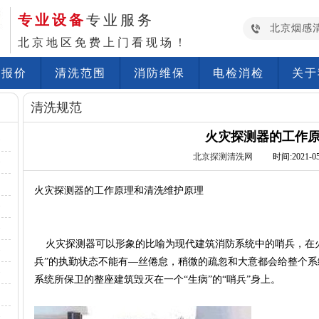
专业设备
专业服务
北京烟感
北京地区免费上门看现场！
洗报价
清洗范围
消防维保
电检消检
关于
清洗规范
火灾探测器的工作
·
北京探测清洗网
时间:2021-05-
·
火灾探测器的工作原理和清洗维护原理
·
·
火灾探测器可以形象的比喻为现代建筑消防系统中的哨兵，在火
·
兵”的执勤状态不能有—丝倦怠，稍微的疏忽和大意都会给整个系
·
系统所保卫的整座建筑毁灭在一个“生病”的“哨兵”身上。
·