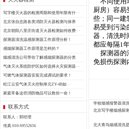
不同使用场
厨房）容易
写字楼灭火器的检测周期和使用年限有什···
些；同一建
北京张自忠路各类消防灭火器检测与保养
易受到污染
北京朝阳八里庄街道灭火器检测如何收费···
器，清洗时
探测器清洗温感探测器工作原理分析！
都应每隔1
感烟探测器工作原理是怎样的？
探测器的清
烟感清洗公司带你了解感烟探测器的分类
免损伤探测
气体灭火系统防护区如何选择火灾探测器···
可燃气体探测器安装完成调试的要求！
松江云安气体灭火控制单元ZY-4B如···
家庭常备这些消防物品可以救你一命！
学校烟感报警器清
联系方式
北京写字楼烟感探
联系人：郭经理
北大青鸟烟感清洗是
传真:010-69552656