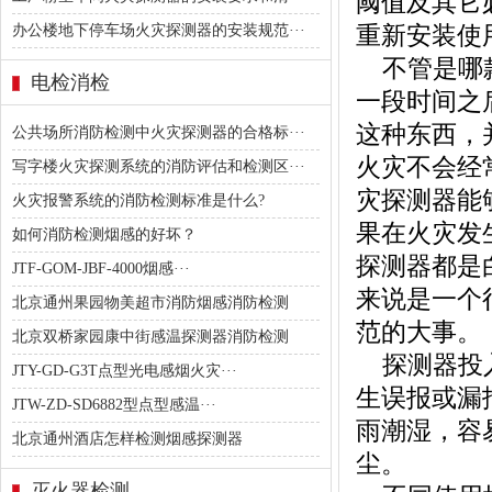
阈值及其它
重新安装使
办公楼地下停车场火灾探测器的安装规范···
不管是哪款
电检消检
一段时间之
这种东西，
公共场所消防检测中火灾探测器的合格标···
火灾不会经
写字楼火灾探测系统的消防评估和检测区···
灾探测器能
火灾报警系统的消防检测标准是什么?
果在火灾发
如何消防检测烟感的好坏？
探测器都是
JTF-GOM-JBF-4000烟感···
来说是一个
北京通州果园物美超市消防烟感消防检测
范的大事。
北京双桥家园康中街感温探测器消防检测
探测器投入
JTY-GD-G3T点型光电感烟火灾···
生误报或漏
JTW-ZD-SD6882型点型感温···
雨潮湿，容
北京通州酒店怎样检测烟感探测器
尘。
灭火器检测