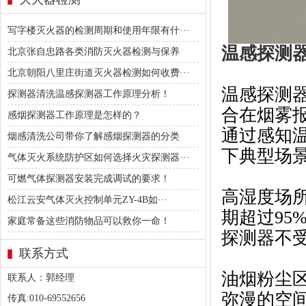
写字楼灭火器的检测周期和使用年限有什···
温感探测
北京张自忠路各类消防灭火器检测与保养
北京朝阳八里庄街道灭火器检测如何收费···
温感探测
探测器清洗温感探测器工作原理分析！
合在烟雾
感烟探测器工作原理是怎样的？
通过感知
烟感清洗公司带你了解感烟探测器的分类
下典型场
气体灭火系统防护区如何选择火灾探测器···
可燃气体探测器安装完成调试的要求！
高湿度场
松江云安气体灭火控制单元ZY-4B如···
期超过9
家庭常备这些消防物品可以救你一命！
探测器不
联系方式
油烟粉尘
联系人：郭经理
弥漫的空
传真:010-69552656