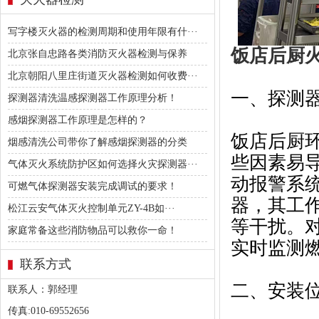
写字楼灭火器的检测周期和使用年限有什···
饭店后厨
北京张自忠路各类消防灭火器检测与保养
北京朝阳八里庄街道灭火器检测如何收费···
一、探测器
探测器清洗温感探测器工作原理分析！
感烟探测器工作原理是怎样的？
饭店后厨
烟感清洗公司带你了解感烟探测器的分类
些因素易
气体灭火系统防护区如何选择火灾探测器···
动报警系
可燃气体探测器安装完成调试的要求！
器，其工
松江云安气体灭火控制单元ZY-4B如···
等干扰。
家庭常备这些消防物品可以救你一命！
实时监测
联系方式
二、安装位
联系人：郭经理
传真:010-69552656