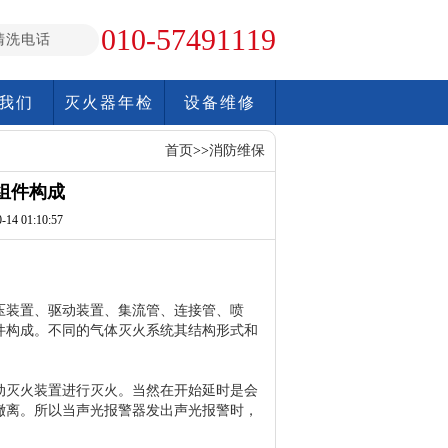
010-57491119
清洗电话
我们
灭火器年检
设备维修
首页
>>
消防维保
组件构成
14 01:10:57
压装置、驱动装置、集流管、连接管、喷
件构成。不同的气体灭火系统其结构形式和
动灭火装置进行灭火。当然在开始延时是会
撤离。所以当声光报警器发出声光报警时，