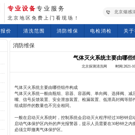
专业设备
专业服务
北京烟感
北京地区免费上门看现场！
洗报价
清洗范围
消防维保
电检消检
关于
消防维保
气体灭火系统主要由哪些
·
北京探测清洗网
时间:2021-10-
·
·
气体灭火系统主要由哪些组件构成
气体灭火系统
一般由瓶组、容器、容器阀、单向阀、选择阀、减
·
嘴、信号反馈装置、安全泄放装置、检漏装置、低泄高封阀等部
组成部件的数量也不完全相同。
·
·
一般在启动灭火系统时，控制系统会启动灭火程序经过30秒钟启
启动气体保护区内外的声光报警器，提示人员需要在30秒钟之内
必须立即撤离气体保护区。
·