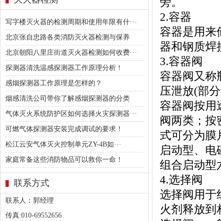
旁。
2.容器
写字楼灭火器的检测周期和使用年限有什···
容器是用来
北京张自忠路各类消防灭火器检测与保养
器和钢质焊
北京朝阳八里庄街道灭火器检测如何收费···
3.容器阀
探测器清洗温感探测器工作原理分析！
容器阀又称
感烟探测器工作原理是怎样的？
压泄放(部
烟感清洗公司带你了解感烟探测器的分类
容器阀按用
气体灭火系统防护区如何选择火灾探测器···
阀两类；按
可燃气体探测器安装完成调试的要求！
式可分为膜
松江云安气体灭火控制单元ZY-4B如···
启动型、电
家庭常备这些消防物品可以救你一命！
组合启动型
4.选择阀
联系方式
选择阀用于
联系人：郭经理
火剂释放到
传真:010-69552656