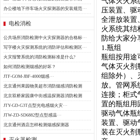
气体灭火系
压装置、驱
办公楼地下停车场火灾探测器的安装规范···
全泄放装置
电检消检
火系统其结
防给大家分
公共场所消防检测中火灾探测器的合格标···
1.瓶组
写字楼火灾探测系统的消防评估和检测区···
瓶组按用途
火灾报警系统的消防检测标准是什么?
气体灭火剂
如何消防检测烟感的好坏？
组除外）、
JTF-GOM-JBF-4000烟感···
放。管网系
北京通州果园物美超市消防烟感消防检测
连接；柜式
北京双桥家园康中街感温探测器消防检测
置的瓶组用
JTY-GD-G3T点型光电感烟火灾···
驱动气体瓶
JTW-ZD-SD6882型点型感温···
装置、驱动
北京通州酒店怎样检测烟感探测器
装在灭火剂
灭火器检测